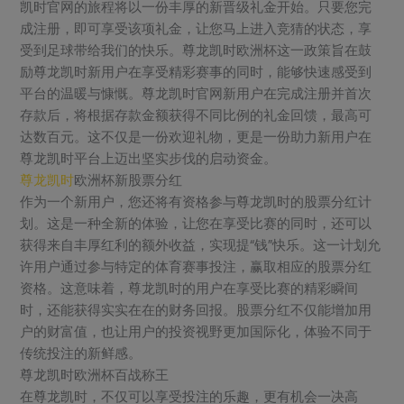
凯时官网的旅程将以一份丰厚的新晋级礼金开始。只要您完
成注册，即可享受该项礼金，让您马上进入竞猜的状态，享
受到足球带给我们的快乐。尊龙凯时欧洲杯这一政策旨在鼓
励尊龙凯时新用户在享受精彩赛事的同时，能够快速感受到
平台的温暖与慷慨。尊龙凯时官网新用户在完成注册并首次
存款后，将根据存款金额获得不同比例的礼金回馈，最高可
达数百元。这不仅是一份欢迎礼物，更是一份助力新用户在
尊龙凯时平台上迈出坚实步伐的启动资金。
尊龙凯时
欧洲杯新股票分红
作为一个新用户，您还将有资格参与尊龙凯时的股票分红计
划。这是一种全新的体验，让您在享受比赛的同时，还可以
获得来自丰厚红利的额外收益，实现提“钱”快乐。这一计划允
许用户通过参与特定的体育赛事投注，赢取相应的股票分红
资格。这意味着，尊龙凯时的用户在享受比赛的精彩瞬间
时，还能获得实实在在的财务回报。股票分红不仅能增加用
户的财富值，也让用户的投资视野更加国际化，体验不同于
传统投注的新鲜感。
尊龙凯时欧洲杯百战称王
在尊龙凯时，不仅可以享受投注的乐趣，更有机会一决高