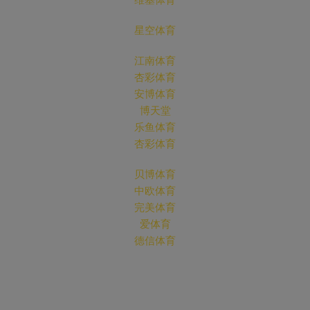
维基体育
星空体育
江南体育
杏彩体育
安博体育
博天堂
乐鱼体育
杏彩体育
贝博体育
中欧体育
完美体育
爱体育
德信体育