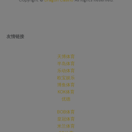
Copyright ©
Dragon Casino
All Rights Reserved.
友情链接
天博体育
半岛体育
乐动体育
欧宝娱乐
博鱼体育
KOK体育
优德
BOB体育
皇冠体育
米兰体育