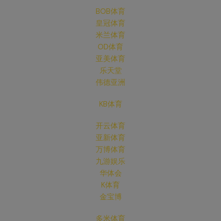
BOB体育
皇冠体育
米兰体育
OD体育
亚美体育
乐天堂
伟德亚洲
KB体育
开云体育
亚新体育
万博体育
九游娱乐
华体会
K体育
金宝博
多米体育