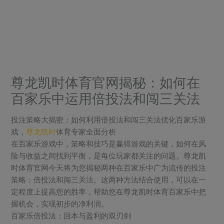
Skip
modal-check
to
content
尊龙凯时体育官网揭秘：如何在
百家乐中运用倍投法和闯三关法
投注策略大揭密：如何利用倍投法和闯三关法优化百家乐游
戏，
尊龙凯时
体育专家全面分析
在百家乐游戏中，策略和技巧是赢得游戏的关键，如何在风
险与收益之间找到平衡，是每位玩家都关注的问题。尊龙凯
时体育官网今天将为您揭秘两种在百家乐中广为流传的投注
策略：倍投法和闯三关法。这两种方法结合使用，可以在一
定程度上提高您的胜率，帮助您在尊龙凯时体育百家乐中把
握机会，实现初步的净利润。
百家乐倍投法：回本与盈利的双刃剑