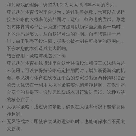
和对游戏的理解，调整为1, 2, 2, 4, 4, 6, 6等不同的序列。
尊龙凯时体育博彩平台认为，通过调整参数，您可以在保持
投注策略的大概率优势的同时，进行一些激进的尝试。尊龙
凯时体育博彩平台认为这种方法可以确保当您赢得一局时，
下的注码足够大，从而获得可观的利润。而当您输掉一局
时，由于调整了投注额，损失会被控制在可接受的范围内，
不会对您的本金造成太大影响。
结合使用：策略与机遇的平衡
尊龙凯时体育在线投注平台认为将倍投法和闯三关法结合起
来使用，可以在保持策略稳定性的同时，增加赢得游戏的机
会。尊龙凯时体育在线投注平台的专家提出这两种策略结合
的最大优势在于利用大概率策略实现初步净利润。在保证本
金安全的前提下，通过无风险成本进行激进尝试。这种方法
的核心在于：
大概率策略：通过调整参数，确保在大概率情况下能够获得
净利润。
无风险成本：即使在尝试激进策略时，也能确保本金不受太
大影响。