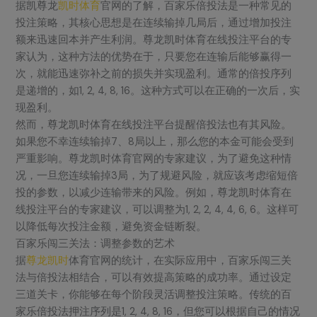
据凯尊龙
凯时体育
官网的了解，百家乐倍投法是一种常见的
投注策略，其核心思想是在连续输掉几局后，通过增加投注
额来迅速回本并产生利润。尊龙凯时体育在线投注平台的专
家认为，这种方法的优势在于，只要您在连输后能够赢得一
次，就能迅速弥补之前的损失并实现盈利。通常的倍投序列
是递增的，如1, 2, 4, 8, 16。这种方式可以在正确的一次后，实
现盈利。
然而，尊龙凯时体育在线投注平台提醒倍投法也有其风险。
如果您不幸连续输掉7、8局以上，那么您的本金可能会受到
严重影响。尊龙凯时体育官网的专家建议，为了避免这种情
况，一旦您连续输掉3局，为了规避风险，就应该考虑缩短倍
投的参数，以减少连输带来的风险。例如，尊龙凯时体育在
线投注平台的专家建议，可以调整为1, 2, 2, 4, 4, 6, 6。这样可
以降低每次投注金额，避免资金链断裂。
百家乐闯三关法：调整参数的艺术
据
尊龙凯时
体育官网的统计，在实际应用中，百家乐闯三关
法与倍投法相结合，可以有效提高策略的成功率。通过设定
三道关卡，你能够在每个阶段灵活调整投注策略。传统的百
家乐倍投法押注序列是1, 2, 4, 8, 16，但您可以根据自己的情况