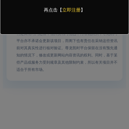
(一切以发表日期为准)，但尊龙凯时平台并不能保证相关内容
的准确性、完整性、及即时性，及和网络技术与排版效能可达
再点击【
立即注册
】
致百分百的准确无误。
网站内的部分资讯与其发布的日期和时间是相关的。所以，在
特定日期时间之后，相关资讯可能已不再准确真实，尊龙凯时
平台亦不承诺会更新该项目，而阁下也有责任在采纳这些资讯
前对其真实性进行核对验证。尊龙凯时平台保留在没有预先通
知的情况下，修改或更新网站内容资讯的权利。同时，基于某
些产品或服务力受到规章及其他限制约束，所以有关项目并不
适合于所有市场。