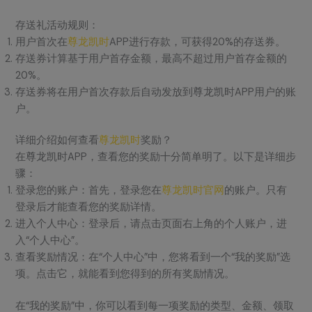
存送礼活动规则：
用户首次在
尊龙凯时
APP进行存款，可获得20%的存送券。
存送券计算基于用户首存金额，最高不超过用户首存金额的
20%。
存送券将在用户首次存款后自动发放到尊龙凯时APP用户的账
户。
详细介绍如何查看
尊龙凯时
奖励？
在尊龙凯时APP，查看您的奖励十分简单明了。以下是详细步
骤：
登录您的账户：首先，登录您在
尊龙凯时官网
的账户。只有
登录后才能查看您的奖励详情。
进入个人中心：登录后，请点击页面右上角的个人账户，进
入“个人中心”。
查看奖励情况：在“个人中心”中，您将看到一个“我的奖励”选
项。点击它，就能看到您得到的所有奖励情况。
在“我的奖励”中，你可以看到每一项奖励的类型、金额、领取