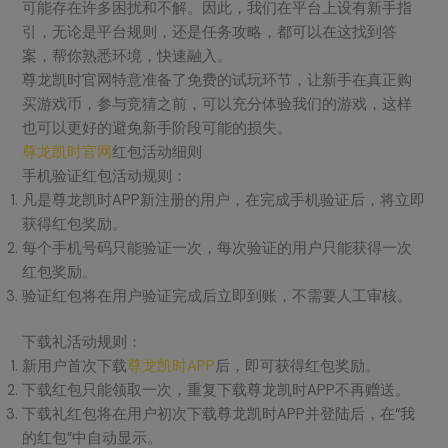
可能存在许多困扰和不解。因此，我们在平台上设有新手指
引，无论是平台规则，还是任务攻略，都可以在这找到答
案，帮你熟悉环境，快速融入。
尊龙凯时官网特意准备了免费的试玩环节，让新手在真正购
买游戏币，参与竞猜之前，可以充分体验我们的游戏，这样
也可以更好的避免新手阶段可能的损失。
尊龙凯时官网
红包活动细则
手机验证红包活动规则：
凡是尊龙凯时APP新注册的用户，在完成手机验证后，将立即
获得红包奖励。
每个手机号码只能验证一次，每次验证的用户只能获得一次
红包奖励。
验证红包将在用户验证完成后立即到账，不需要人工审核。
下载礼活动规则：
新用户首次下载
尊龙凯时APP
后，即可获得红包奖励。
下载红包只能领取一次，重复下载尊龙凯时APP不再赠送。
下载礼红包将在用户初次下载尊龙凯时APP并登陆后，在“我
的红包”中自动显示。