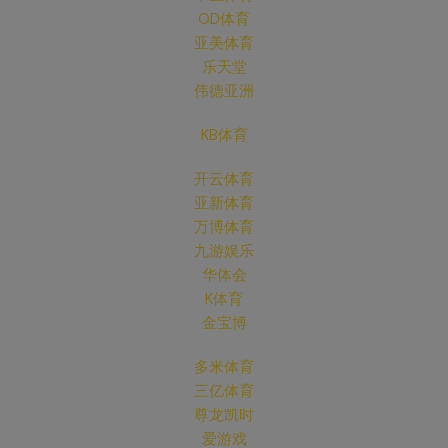
OD体育
亚美体育
乐天堂
伟德亚洲
KB体育
开云体育
亚新体育
万博体育
九游娱乐
华体会
K体育
金宝博
多米体育
三亿体育
尊龙凯时
爱游戏