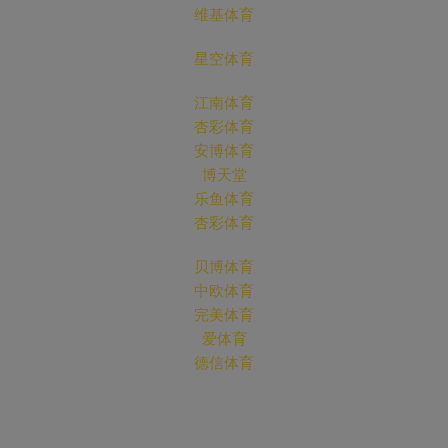
维基体育
星空体育
江南体育
杏彩体育
安博体育
博天堂
乐鱼体育
杏彩体育
贝博体育
中欧体育
完美体育
爱体育
德信体育